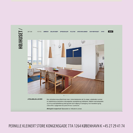
PERNILLE KLEINERT STORE KONGENSGADE 77A 1264 KØBENHAVN K +45 27 29 41 74